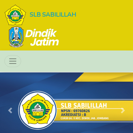
SLB SABILILLAH
Previous
Next